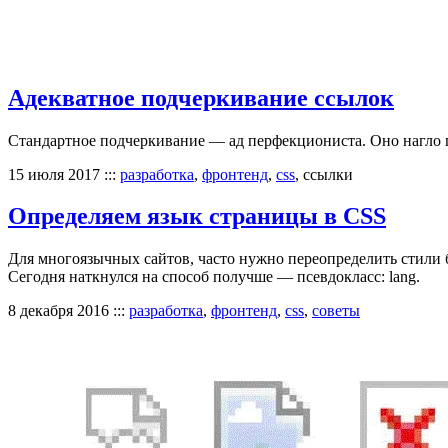
Адекватное подчеркивание ссылок
Стандартное подчеркивание — ад перфекциониста. Оно нагло пер
15 июля 2017
:::
разработка
,
фронтенд
,
css
, ссылки
Определяем язык страницы в CSS
Для многоязычных сайтов, часто нужно переопределить стили бл
Сегодня наткнулся на способ получше — псевдокласс: lang.
8 декабря 2016
:::
разработка
,
фронтенд
,
css
,
советы