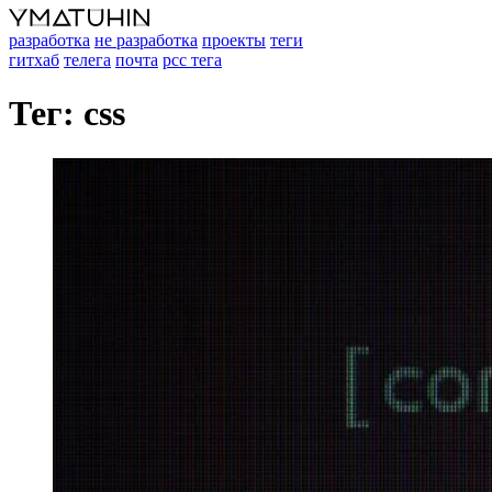
разработка
не разработка
проекты
теги
гитхаб
телега
почта
рсс тега
Тег: css