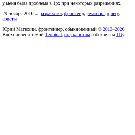
у меня была проблема в 1px при некоторых разрешениях.
29 ноября 2016
:::
разработка
,
фронтенд
,
javascript
,
jquery
,
советы
Юрий Матюхин, фронтендер, обыкновенный ©
2013–2026
.
Вдохновлено темой
Terminal
,
под капотом
работает на
11ty
.