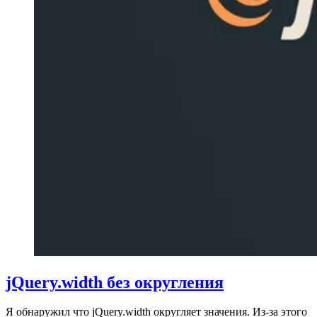
jQuery.width без округления
Я обнаружил что jQuery.width округляет значения. Из-за этого