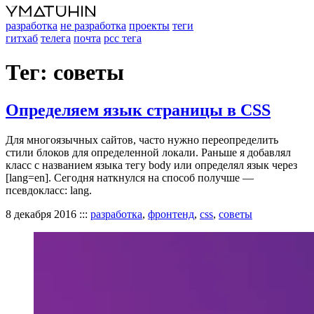
разработка
не разработка
проекты
теги
гитхаб
телега
почта
рсс тега
Тег: советы
Определяем язык страницы в CSS
Для многоязычных сайтов, часто нужно переопределить
стили блоков для определенной локали. Раньше я добавлял
класс с названием языка тегу body или определял язык через
[lang=en]. Сегодня наткнулся на способ получше —
псевдокласс: lang.
8 декабря 2016
:::
разработка
,
фронтенд
,
css
,
советы