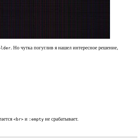
. Но чутка погуглив я нашел интересное решение,
older
стается
и
не срабатывает.
<br>
:empty