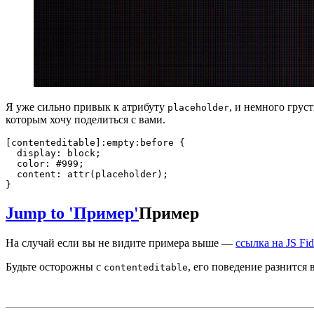
Я уже сильно привык к атрибуту
, и немного грус
placeholder
которым хочу поделиться с вами.
[contenteditable]:empty:before
{
display
:
 block
;
color
:
 #999
;
content
:
attr
(
placeholder
)
;
}
Jump to 'Пример'
Пример
На случай если вы не видите примера выше —
ссылка на JS Fid
Будьте осторожны с
, его поведение разнится 
contenteditable