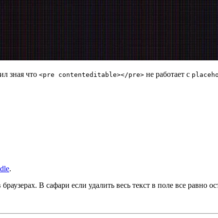
тил зная что
не работает с
<pre contenteditable></pre>
placeh
dle
.
в браузерах. В сафари если удалить весь текст в поле все равно о