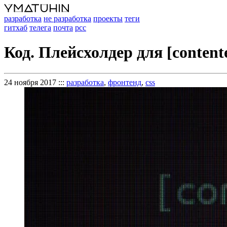
разработка
не разработка
проекты
теги
гитхаб
телега
почта
рсс
Код. Плейсхолдер для [contente
24 ноября 2017
:::
разработка
,
фронтенд
,
css