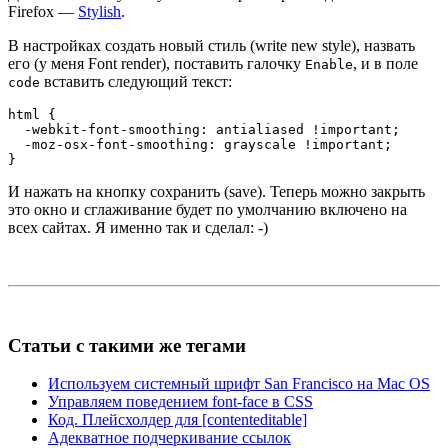
Firefox —
Stylish
.
В настройках создать новый стиль (write new style), назвать
его (у меня Font render), поставить галочку
, и в поле
Enable
вставить следующий текст:
code
html
{
-webkit-font-smoothing
:
 antialiased 
!important
;
-moz-osx-font-smoothing
:
 grayscale 
!important
;
}
И нажать на кнопку сохранить (save). Теперь можно закрыть
это окно и сглаживание будет по умолчанию включено на
всех сайтах. Я именно так и сделал: -)
Статьи с такими же тегами
Используем системный шрифт San Francisco на Mac OS
Управляем поведением font-face в CSS
Код. Плейсхолдер для [contenteditable]
Адекватное подчеркивание ссылок