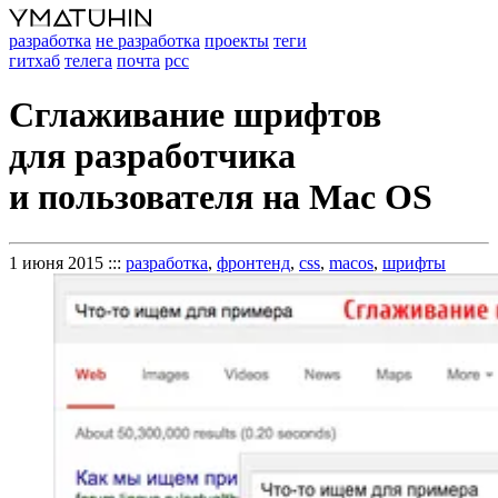
разработка
не разработка
проекты
теги
гитхаб
телега
почта
рсс
Сглаживание шрифтов
для разработчика
и пользователя на Mac OS
1 июня 2015
:::
разработка
,
фронтенд
,
css
,
macos
,
шрифты