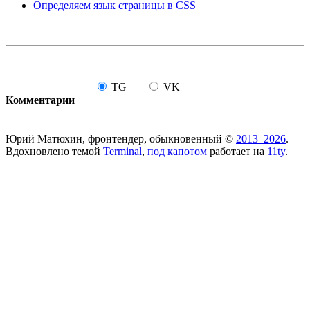
Определяем язык страницы в CSS
TG
VK
Комментарии
Юрий Матюхин, фронтендер, обыкновенный ©
2013–2026
.
Вдохновлено темой
Terminal
,
под капотом
работает на
11ty
.