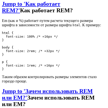
Jump to 'Как работает
REM?'
Как работает REM?
Em (как и %) работает путем расчета текущего размера
шрифта в зависимости от размера шрифта
. К примеру:
html
html
{
font-size
:
 100% 
/* =16px */
}
body
{
font-size
:
 2rem
;
/* =32px */
}
p
{
font-size
:
 1rem
;
/* =16px */
}
Таким образом контролировать размеры элементов стало
гораздо проще.
Jump to 'Зачем использовать REM
или EM?'
Зачем использовать REM
или EM?