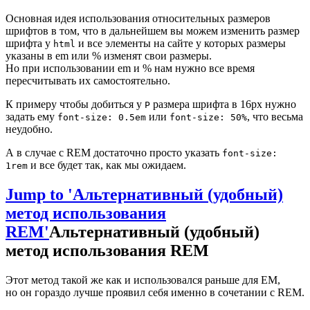
Основная идея использования относительных размеров
шрифтов в том, что в дальнейшем вы можем изменить размер
шрифта у
и все элементы на сайте у которых размеры
html
указаны в em или % изменят свои размеры.
Но при использовании em и % нам нужно все время
пересчитывать их самостоятельно.
К примеру чтобы добиться у
размера шрифта в 16px нужно
P
задать ему
или
, что весьма
font-size: 0.5em
font-size: 50%
неудобно.
А в случае с REM достаточно просто указать
font-size:
и все будет так, как мы ожидаем.
1rem
Jump to 'Альтернативный (удобный)
метод использования
REM'
Альтернативный (удобный)
метод использования REM
Этот метод такой же как и использовался раньше для EM,
но он гораздо лучше проявил себя именно в сочетании с REM.