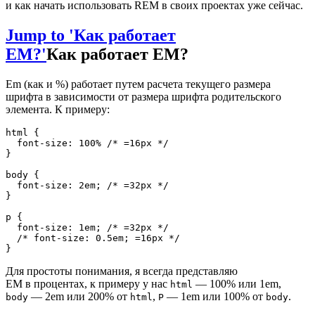
и как начать использовать REM в своих проектах уже сейчас.
Jump to 'Как работает
EM?'
Как работает EM?
Em (как и %) работает путем расчета текущего размера
шрифта в зависимости от размера шрифта родительского
элемента. К примеру:
html
{
font-size
:
 100% 
/* =16px */
}
body
{
font-size
:
 2em
;
/* =32px */
}
p
{
font-size
:
 1em
;
/* =32px */
/* font-size: 0.5em; =16px */
}
Для простоты понимания, я всегда представляю
EM в процентах, к примеру у нас
— 100% или 1em,
html
— 2em или 200% от
,
— 1em или 100% от
.
body
html
P
body