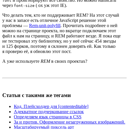
и проигнорируют все свойство. Но можно написать
font
через
( ох уж этот IE).
font-size
Что делать тем, кто не поддерживает REM? На этот случай
у нас в запасе есть отличное JavaScript решение этой
проблемы —
Rem-unit-polyfill
. Прочитать подробнее о ней
можно на странице проекта, но вкратце подключаем этот
файл к нам на страницу, и REM работают везде. Я пока еще
не тестировал эту библиотеку, но у неё сейчас 454 звезды
и 125 форков, поэтому я склонен доверять ей. Как только
я проверю её, я обновлю этот пост.
А уже используете
REM
в своих проектах?
Статьи с такими же тегами
Код. Плейсхолдер для [contenteditable]
Адекватное подчеркивание ссылок
Определяем язык страницы в CSS
За и против. Оформление незагруженных изображений.
Масштабируемый пиксель арт