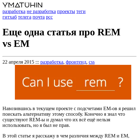
разработка
не разработка
проекты
теги
гитхаб
телега
почта
рсс
Еще одна статья про REM
vs EM
22 апреля 2015
:::
разработка
,
фронтенд
,
css
Навозившись в текущем проекте с подсчетами EM-ов я решил
поискать альтернативу этому способу. Конечно я знал что
существуют REM-ы и думал что их всё ещё нельзя
использовать, но я был не прав.
В этой статье я расскажу в чем различия между REM и EM,