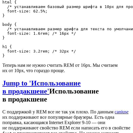
html
{
/* устанавливаем базовый размер шрифта в 10px для про
font-size
:
 62.5%
;
}
body
{
/* устанавливаем размер шрифта для текста по умолчани
font-size
:
 1.6rem
;
/* 16px */
}
h1
{
font-size
:
 3.2rem
;
/* 32px */
}
Теперь нам не нужно считать REM от 16px. Мы считаем
их от 10px, что гораздо проще.
Jump to 'Использование
в продакшене'
Использование
в продакшене
С поддержкой у REM все не так уж плохо. По данным
caniuse
их поддерживают все популярные браузеры. Есть одна
поправка, касающаяся Internet Explorer 9-10 — они
не поддерживают свойство REM если написать его в свойстве