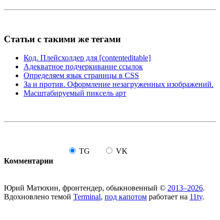
Статьи с такими же тегами
Код. Плейсхолдер для [contenteditable]
Адекватное подчеркивание ссылок
Определяем язык страницы в CSS
За и против. Оформление незагруженных изображений.
Масштабируемый пиксель арт
TG
VK
Комментарии
Юрий Матюхин, фронтендер, обыкновенный ©
2013–2026
.
Вдохновлено темой
Terminal
,
под капотом
работает на
11ty
.