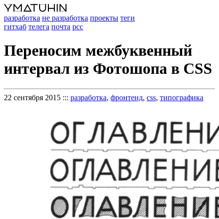
разработка
не разработка
проекты
теги
гитхаб
телега
почта
рсс
Переносим межбуквенный
интервал из Фотошопа в CSS
22 сентября 2015
:::
разработка
,
фронтенд
,
css
,
типографика