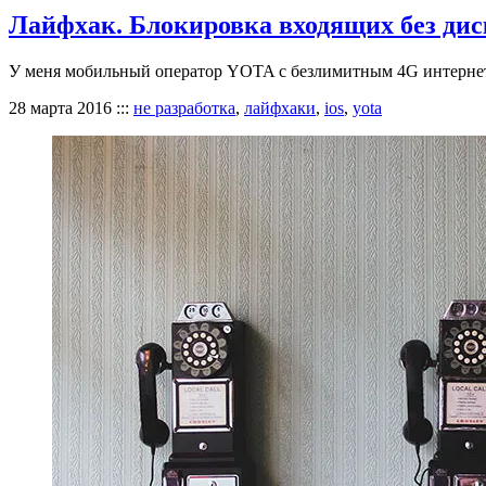
Лайфхак. Блокировка входящих без дис
У меня мобильный оператор YOTA с безлимитным 4G интернетом,
28 марта 2016
:::
не разработка
,
лайфхаки
,
ios
,
yota