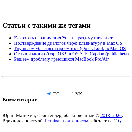
Статьи с такими же тегами
Как снять ограничения Yota на раздачу интернета
Подтверждение диалогов через клавиатуру в Mac OS
Улучшаем «быстрый просмотр» (Quick Look) в Mac OS
Отзыв и мини обзор iOS 9 и OS X El Capitan (public beta)
Решаем проблему греющихся MacBook Pro/Air
TG
VK
Комментарии
Юрий Матюхин, фронтендер, обыкновенный ©
2013–2026
.
Вдохновлено темой
Terminal
,
под капотом
работает на
11ty
.