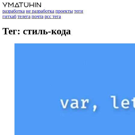
разработка
не разработка
проекты
теги
гитхаб
телега
почта
рсс тега
Тег: стиль-кода