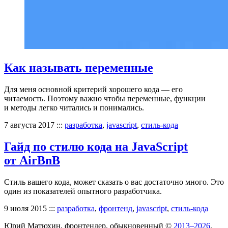
Как называть переменные
Для меня основной критерий хорошего кода — его
читаемость. Поэтому важно чтобы переменные, функции
и методы легко читались и понимались.
7 августа 2017
:::
разработка
,
javascript
,
стиль-кода
Гайд по стилю кода на JavaScript
от AirBnB
Стиль вашего кода, может сказать о вас достаточно много. Это
один из показателей опытного разработчика.
9 июля 2015
:::
разработка
,
фронтенд
,
javascript
,
стиль-кода
Юрий Матюхин, фронтендер, обыкновенный ©
2013–2026
.