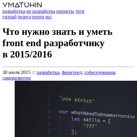
разработка
не разработка
проекты
теги
гитхаб
телега
почта
рсс
Что нужно знать и уметь
front end разработчику
в 2015/2016
30 июля 2015
:::
разработка
,
фронтенд
,
собеседования
,
саморазвитие