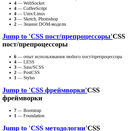
4
— WebSocket
4
— CoffeeScript
4
— Unix/Linux
3
— Sketch, Photoshop
2
— Знание DOM-модели
Jump to 'CSS пост/препроцессоры'
CSS
пост/препроцессоры
6
— опыт использования любого пост/препроцессора
4
— LESS
3
— Sass/SCSS
2
— PostCSS
1
— Stylus
Jump to 'CSS фреймворки'
CSS
фреймворки
7
— Bootstrap
1
— Foundation
Jump to 'CSS методологии'
CSS