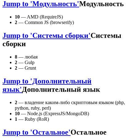
Jump to 'Модульность'
Модульность
10
— AMD (RequireJS)
2
— Common JS (browserify)
Jump to 'Системы сборки'
Системы
сборки
8
— любая
2
— Gulp
2
— Grunt
Jump to 'Дополнительный
язык'
Дополнительный язык
2
— владение каким-либо скриптовым языком (php,
python, ruby, perl)
10
— Node.js (ExpressJS/MongoDB)
1
— Ruby (RoR)
Jump to 'Остальное'
Остальное