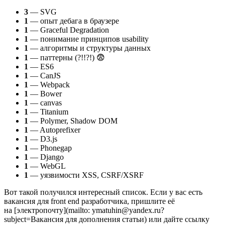
3
— SVG
1
— опыт дебага в браузере
1
— Graceful Degradation
1
— понимание принципов usability
1
— алгоритмы и структуры данных
1
— паттерны (?!!?!) 😨
1
— ES6
1
— CanJS
1
— Webpack
1
— Bower
1
— canvas
1
— Titanium
1
— Polymer, Shadow DOM
1
— Autoprefixer
1
— D3.js
1
— Phonegap
1
— Django
1
— WebGL
1
— уязвимости XSS, CSRF/XSRF
Вот такой получился интересный список. Если у вас есть
вакансия для front end разработчика, пришлите её
на [электропочту](mailto: ymatuhin@yandex.ru?
subject=Вакансия для дополнения статьи) или дайте ссылку