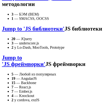
методологии
3
— БЭМ (BEM)
1
— SMACSS, OOCSS
Jump to 'JS библиотеки'
JS библиотеки
20
— JQuery
3
— underscore.js
2
у Lo-Dash, MooTools, Prototype
Jump to
'JS фреймворки'
JS фреймворки
5
— Любой из популярных
19
— AngularJS
15
— Backbone
7
— React.js
7
— Ember.js
4
— Knockout
2
у cordova, extJS