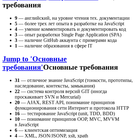
требования
9
— английский, на уровне чтения тех. документации
5
— более трех лет опыта в разработке на JavaScript
4
— умение комментировать и документировать код
3
— опыт разработки Single Page Application (SPA)
3
— наличие GitHub аккаунта с примерами кода
1
— наличие образования в сфере IT
Jump to 'Основные
требования'
Основные требования
31
— отличное знание JavaScript (тонкости, прототипы,
наследование, контексты, замыкания)
22
— система контроля версий GIT (иногда
проскакивает SVN и Mercurial)
20
— AJAX, REST API, понимание принципов
функционирования сети Интернет и протокола HTTP
16
— тестирование JavaScript (unit, TDD, BDD)
10
— понимание принципов OOP, MVC, MVVM
в JavaScript
6
— клиентская оптимизация
4
— XML, JSON/JSONP, xslt, xpath