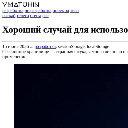
разработка
не разработка
проекты
теги
гитхаб
телега
почта
рсс
Хороший случай для использов
15 июня 2026
:::
разработка
, sessionStorage, localStorage
Сессионное хранилище — странная штука, я много лет знаю о нё
применение.