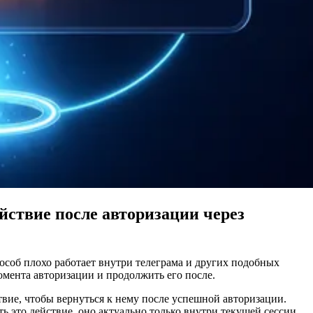
йствие после авторизации через
пособ плохо работает внутри телеграма и других подобных
момента авторизации и продолжить его после.
твие, чтобы вернуться к нему после успешной авторизации.
ть это действие, оно актуально только внутри текущей сессии.