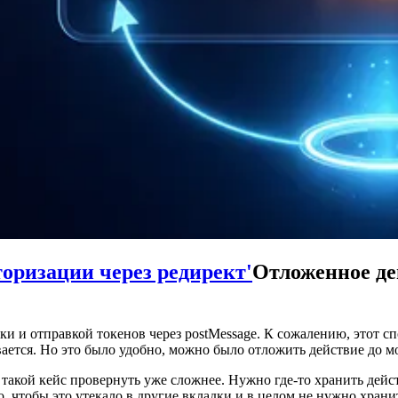
торизации через редирект'
Отложенное де
ки и отправкой токенов через postMessage. К сожалению, этот с
ывается. Но это было удобно, можно было отложить действие до 
 такой кейс провернуть уже сложнее. Нужно где-то хранить дейс
о, чтобы это утекало в другие вкладки и в целом не нужно храни