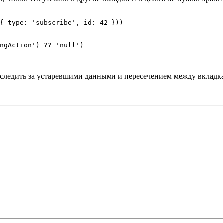
{
type
:
'subscribe'
,
id
:
42
}
)
)
ngAction'
)
??
'null'
)
бы следить за устаревшими данными и пересечением между вкладк