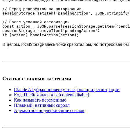
// Перед редиректом на авторизацию
sessionStorage
.
setItem
(
'pendingAction'
,
JSON
.
stringify
(
// После успешной авторизации
const
 action 
=
JSON
.
parse
(
sessionStorage
.
getItem
(
'pendi
sessionStorage
.
removeItem
(
'pendingAction'
)
if
(
action
)
handleAction
(
action
)
;
В целом, localStorage здесь тоже сработал бы, но потребовал 
Статьи с такими же тегами
Claude AI убрал проверку телефона при регистрации
Код. Плейсхолдер для [contenteditable]
Как называть переменные
Плавный, нативный скролл
Адекватное подчеркивание ссылок