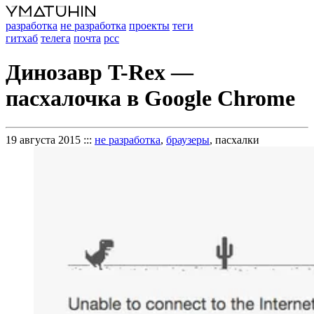
разработка
не разработка
проекты
теги
гитхаб
телега
почта
рсс
Динозавр T-Rex —
пасхалочка в Google Chrome
19 августа 2015
:::
не разработка
,
браузеры
, пасхалки