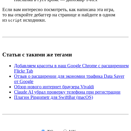
Если вам интересно посмотреть, как написана эта игра,
то вы откройте дебаггер на странице и найдите в одном
из
исходники.
script
Статьи с такими же тегами
Добавляем красоты в наш Google Chrome с расширением
Flickr Tab
Отзыв о расширении для экономии трафика Data Saver
от Google
Обзор нового интернет браузера Vivaldi
Claude AI убрал проверку телефона при регистрации
Плагин Pingometr для SwiftBar (macOS)