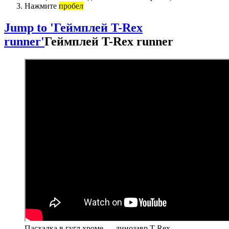
Нажмите
пробел
Jump to 'Геймплей T-Rex
runner'
Геймплей T-Rex runner
Пасхалка в гугл хроме — динозавр T-Rex